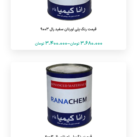
قیمت رنگ پلی اورتان سفید رال 9003
3.400.000
3.680.000
–
تومان
تومان