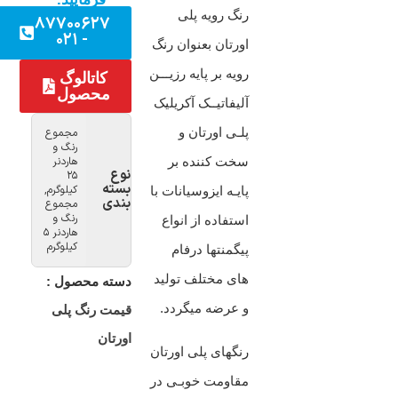
رنگ رویه پلی
۸۷۷۰۰۶۲۷
- ۰۲۱
اورتان بعنوان رنگ
رویه بر پایه رزیـــن
کاتالوگ
محصول
آلیفاتیــک آکریلیک
پلـی اورتان و
مجموع
رنگ و
سخت کننده بر
هاردنر
نوع
25
بسته
کیلوگرم,
پایـه ایزوسیانات با
بندی
مجموع
رنگ و
استفاده از انواع
هاردنر 5
کیلوگرم
پیگمنتها درفام
های مختلف تولید
دسته محصول :
و عرضه میگردد.
قیمت رنگ پلی
اورتان
رنگهای پلی اورتان
مقاومت خوبـی در