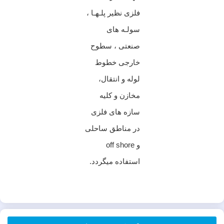
فلزی نظیر پلـهـا ،
سولـه های
صنعتی ، سطوح
خارجی خطوط
لوله و انتقال،
مخازن و کلیه
سازه های فلزی
در مناطق ساحلی
و off shore
استفاده میگردد.